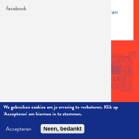
facebook
Alle info over deze nieuwe voorstelling van
David Labi
vind je
hier.
We gebruiken cookies om je ervaring te verbeteren. Klik op
'Accepteren' om hiermee in te stemmen.
Martha!tentatief | Neerhoevelaan 52 | Fort 4 | Loods MG68 | 2640
Mortsel | T 03 458 33 82 | © 2024 Martha!tentatief | Website:
Accepteren
Neen, bedankt
startx
| Illustraties: Tom Clement | Ontwerp: An Eisendrath