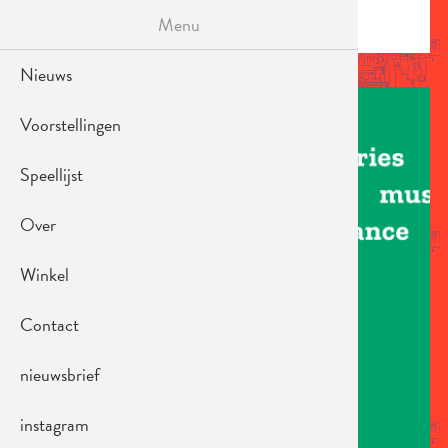
Overslaan
Menu
en
MENU
naar
de
Nieuws
inhoud
gaan
Voorstellingen
Speellijst
Over
Winkel
Contact
nieuwsbrief
instagram