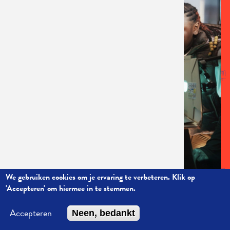
We gebruiken cookies om je ervaring te verbeteren. Klik op
BIJNA PREMIÈRE
APRIL 2025
'Accepteren' om hiermee in te stemmen.
Fatilou M. - een nieuwe
Accepteren
Neen, bedankt
voorstelling van Bart Van