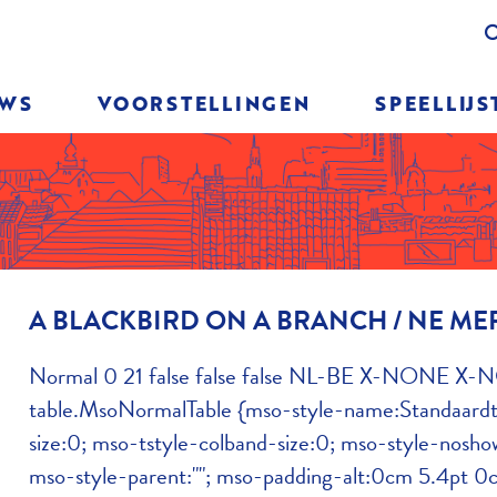
TIE
UWS
VOORSTELLINGEN
SPEELLIJS
A BLACKBIRD ON A BRANCH / NE ME
Normal 0 21 false false false NL-BE X-NONE X-NO
table.MsoNormalTable {mso-style-name:Standaardt
size:0; mso-tstyle-colband-size:0; mso-style-noshow
mso-style-parent:""; mso-padding-alt:0cm 5.4pt 0