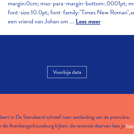
margin:0cm; mso-para-margin-bottom:.0001pt; ms
font-size:10.0pt; font-family:"Times New Roman",se
een vriend van Johan om ...
Lees meer
Voorbije data
hoten
an, Borgerhout
an, Borgerhout
laert in De Standaard schreef naar aanleiding van de première.
 de Arenbergschouwburg kijken: de recensie daarvan lees je
hier
an, Borgerhout