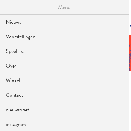
Overslaan
Menu
en
naar
de
Nieuws
inhoud
HOOFDNAVIGA
NIE
gaan
Voorstellingen
Speellijst
Over
AFBEELDING
Winkel
Contact
nieuwsbrief
instagram