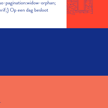
o-pagination:widow-orphan;
rif;} Op een dag besloot
.