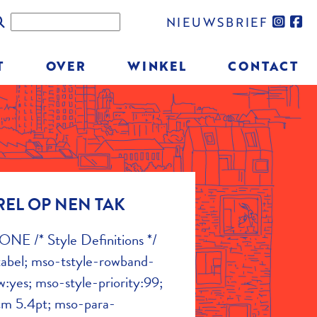
SOCIAL
Zoeken
NIEUWSBRIEF
MEDIA
T
OVER
WINKEL
CONTACT
REL OP NEN TAK
NE /* Style Definitions */
abel; mso-tstyle-rowband-
:yes; mso-style-priority:99;
cm 5.4pt; mso-para-