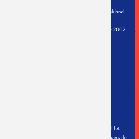
'Den Open Haard'
speelde op een stukske braakland
(Erwtenstraat) in de Seefhoek (Antwerpen)
gedurende de koude maand maart van het jaar 2002.
CREDITS
tekst:
Vitalski
regie:
Bart Van Nuffelen
decor:
Sven Roofthooft
licht/geluid:
Tim Clement
kostuum:
Tom Clement
productie:
Britt kennis
In samenwerking met en dankzij de steun van: Het
Oude Badhuis, 'Andere Podia', district Antwerpen, de