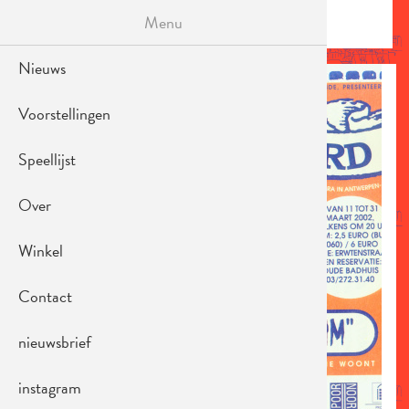
Overslaan
Menu
en
MENU
naar
de
Nieuws
AFBEELDING
inhoud
gaan
Voorstellingen
Speellijst
Over
Winkel
Contact
nieuwsbrief
instagram