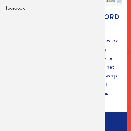
facebook
DEN OPEN HAARD - HET NOORD
IN VUUR EN VLAM
Na opgemerkte verschijningen in Vladivostok-
zuid en Krakau-linkeroever verrees
Den
Open Haard
op een braakliggend veldje ter
hoogte van de Erwtenstraat nr 10 (nabij het
Stuivenbergplein) in Antwerpen. Onderwerp
en rode draad doorheen de show was het
onwerkelijke en wonderlijke dezer ...
Lees
meer
SPEELLIJST