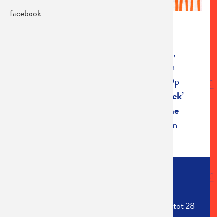
facebook
FEESTWEEK
Een week lang optredens, hernemingen,
absolute wereldpremières, showkes, een
tentoonstelling, vieringen en feesten. Op
zaterdag 29 maart beleeft
‘De Feestweek’
haar apotheose in de vorm van het
'Irene
Vervliet Jubelfeest'.
Irène Vervliet
– een
krasse bomma van 73 – is ...
Lees meer
SPEELLIJST
De feestweek duurde een week. Van 22 maart tot 28