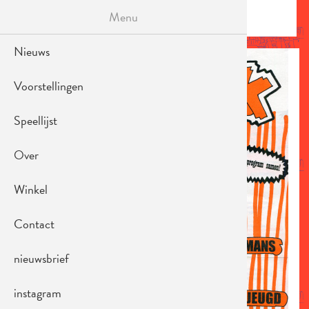
Overslaan
Menu
en
MENU
naar
de
Nieuws
AFBEELDING
inhoud
gaan
Voorstellingen
Speellijst
Over
Winkel
Contact
nieuwsbrief
instagram