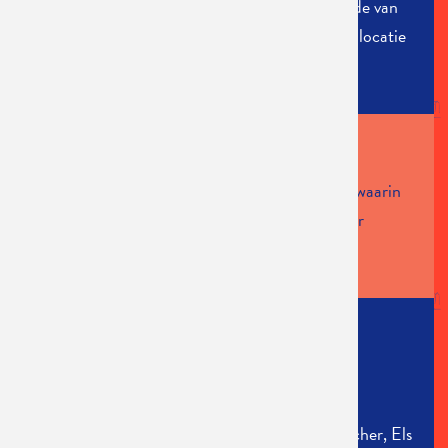
'De kleine Eva uit de Kromme Bijlstraat'
speelde van
27 september tot en met 18 oktober 2003 op locatie
in de Tweestationstraat in Brussel.
PERS
De voorstelling is een goed geoliede machine, waarin
alle radartjes mooi op elkaar ingrijpen. (Wouter
Hillaert, De Morgen 1.10.2003)
CREDITS
Tekst:
Louis Paul Boon
Regie:
Bart Van Nuffelen, Johan Petit
Spel:
François Beuckelaers, Katrien De Ruysscher, Els