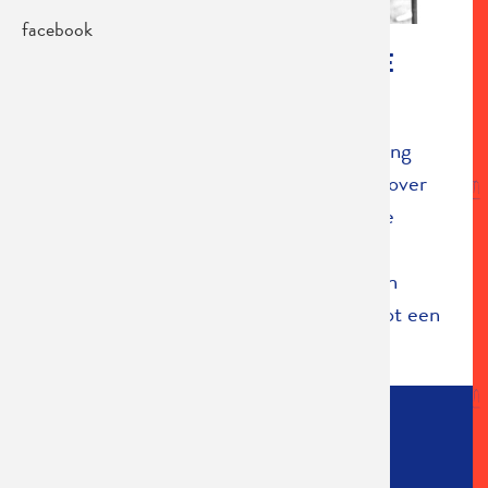
facebook
KLEINE EVA UIT DE KROMME
BIJLSTRAAT
In 1958 schreef
Louis Paul Boon
een lang
gedicht gebaseerd op de berichtgeving over
de wurgmoord op het Antwerpse meisje
Cecilia Otte
uit 1937. Boon verknipte
krantenstukken en monteerde feiten en
geruchten, gevoelens en vermoedens tot een
flitsend relaas, nu ...
Lees meer
SPEELLIJST