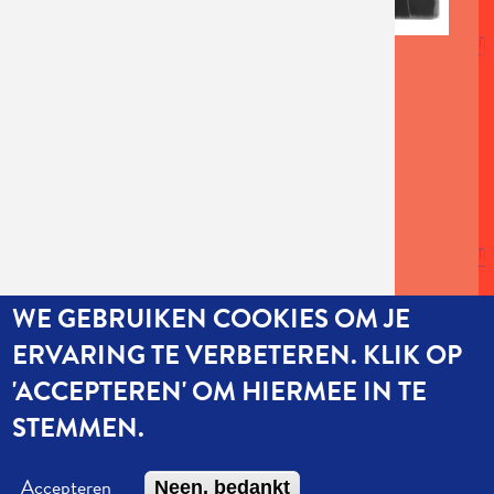
AFBEELDING
WE GEBRUIKEN COOKIES OM JE
ERVARING TE VERBETEREN. KLIK OP
'ACCEPTEREN' OM HIERMEE IN TE
STEMMEN.
Martha!tentatief | Neerhoevelaan 52 | Fort 4 | Loods MG68 | 2640
Mortsel | T 03 458 33 82 | © 2024 Martha!tentatief | Website:
Accepteren
Neen, bedankt
startx
| Illustraties: Tom Clement | Ontwerp: An Eisendrath