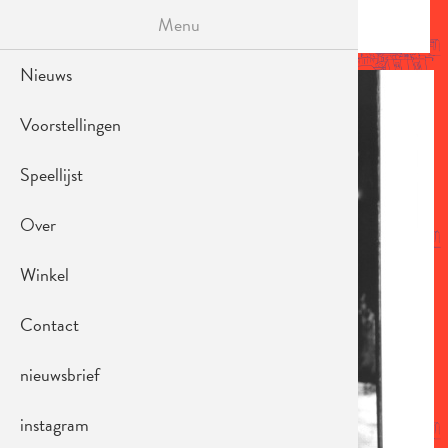
Overslaan
Menu
en
MENU
naar
de
Nieuws
AFBEELDING
inhoud
gaan
Voorstellingen
Speellijst
Over
Winkel
Contact
nieuwsbrief
instagram