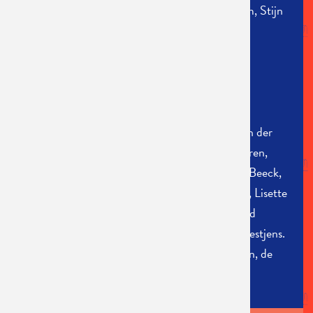
Olaerts, Lukas Smolders, Kristine Van Pellicom, Stijn
Van Opstal
Ontwerp toneelbeeld:
Manu Siebens
Ontwerp licht/geluid:
Tim Clement
Ontwerp kostuums:
Tom Clement
Affichebeeld:
Frans Masereel
Met de medewerking van:
Ivo Kuyl, Kristin Van der
Weken, Inge Floré, Koen Broos, Annie Vermeiren,
Claudine Bogemans, Bart Verberckmoes, Jan Beeck,
Roger Campens, Patrick Nys, Marcel Thumas, Lisette
De Vos, Els Kortleven, Dimitri Stuyven, Donald
Berlanger, Gérard Maraite, Jean Schols, Ilke Festjens.
Met dank aan:
Stiftung Masereel, Saarbrücken, de
stad Mortsel