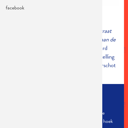
facebook
MAUVE WIT
's avonds in de Zomer
iedereen zat op straat
met den hond en de kat
allemaal mee aan de
deur
met de geburen
Het jaar 2001 werd
geopend met
'Mauve-Wit.
Deze voorstelling
had de wijk het Kiel en voetbalclub Beerschot
...
Lees meer
SPEELLIJST
In 2001 speelde de voorstelling zeven keer in de
ondertussen afgebroken zaal Crescendo op de hoek