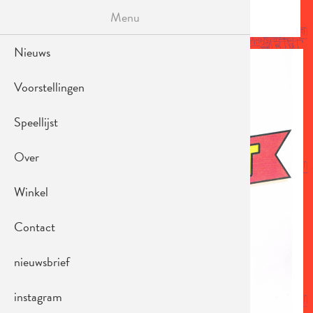
Overslaan
Menu
en
MENU
naar
de
Nieuws
AFBEELDING
inhoud
gaan
Voorstellingen
Speellijst
Over
Winkel
Contact
nieuwsbrief
instagram