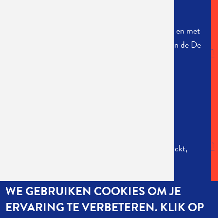
van de De Bosschaertstraat en de Sint
Bernardsesteenweg, Antwerpen Kiel. De
tentoonstelling was geopend van 13 januari tot en met
4 februari 2001 in het voormalige dierenasiel in de De
Bosschaertstraat 141, Antwerpen Kiel.
CREDITS
Verteller
: Johan Petit
Poppenkastmaker:
Sven Roofthooft
Muziek:
Jonas Van Den Bossche, Stoffel Verlackt,
Bart Voet
Curator Tentoonstelling:
Tom Clement
WE GEBRUIKEN COOKIES OM JE
Enthousiaste Steun:
Iedereen die toenertijd in
CC
DeKern
werkte.
ERVARING TE VERBETEREN. KLIK OP