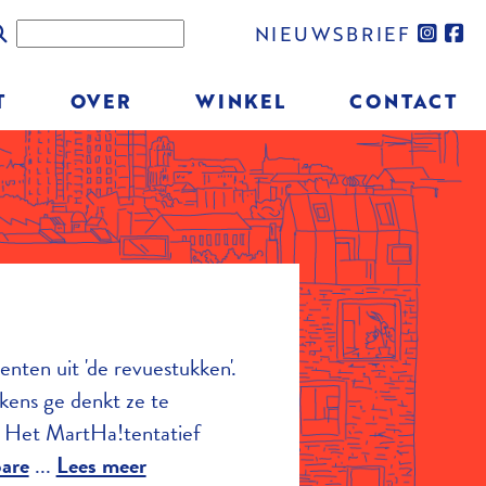
SOCIAL
Zoeken
NIEUWSBRIEF
MEDIA
T
OVER
WINKEL
CONTACT
nten uit 'de revuestukken'.
kens ge denkt ze te
. Het MartHa!tentatief
are
...
Lees meer