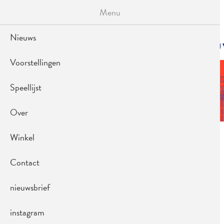
Overslaan
Menu
en
naar
de
Nieuws
inhoud
HOOFDNAVIGA
NIE
gaan
Voorstellingen
Speellijst
Over
AFBEELDING
Winkel
Contact
nieuwsbrief
instagram