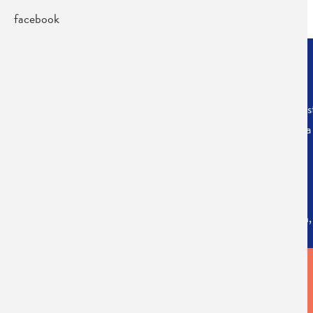
facebook
SPEELLIJST
We speelden
'De Ontembare Stad
' eer
tournee langsheen de Culturele Centra
CREDITS
een voorstelling van Bart Van Nuffelen
VIDEO