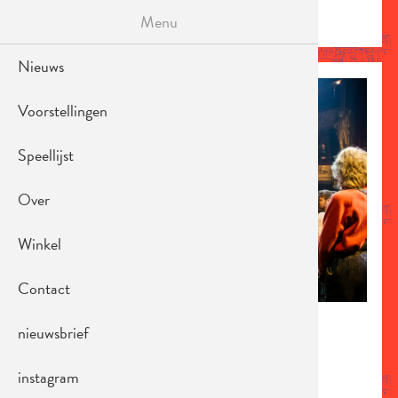
Overslaan
Menu
en
MENU
naar
de
Nieuws
inhoud
gaan
Voorstellingen
Speellijst
Over
Winkel
Contact
nieuwsbrief
JUNI 2024
instagram
Nagenieten van Honderd