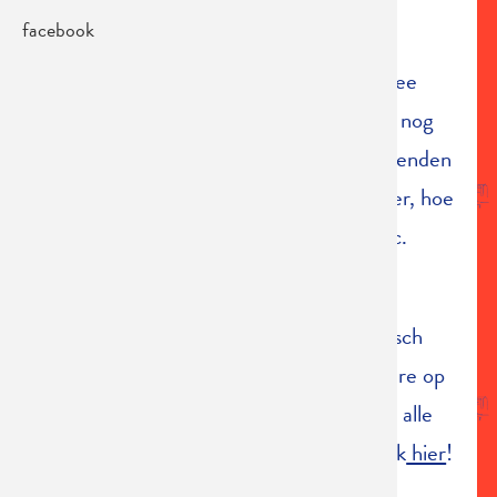
facebook
Alle info over Honderd, wie speelde er
allemaal mee, wie maakte dit pareltje mee
mogelijk, wanneer speelt de voorstelling nog
eens (maar wel zonder onze honderd vrienden
dan), welke krantenartikels verschenen er, hoe
kwam het over op het Late Journaal, etc.
VIND JE
HIER
Karolina Maruszak
maakte een fantastisch
schoon fotoverslag van de avant-première op
zaterdagavond in de Bourla. We hebben alle
foto's op onze
facebookpagina
gezet. Kijk
hier
!